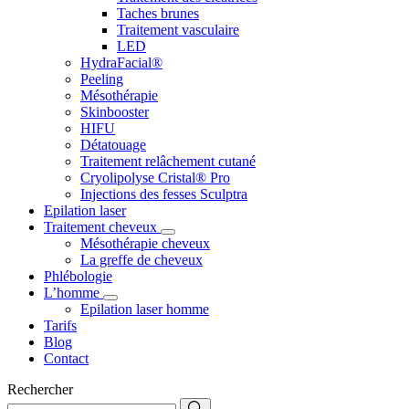
Taches brunes
Traitement vasculaire
LED
HydraFacial®
Peeling
Mésothérapie
Skinbooster
HIFU
Détatouage
Traitement relâchement cutané
Cryolipolyse Cristal® Pro
Injections des fesses Sculptra
Epilation laser
Traitement cheveux
Mésothérapie cheveux
La greffe de cheveux
Phlébologie
L’homme
Epilation laser homme
Tarifs
Blog
Contact
Rechercher