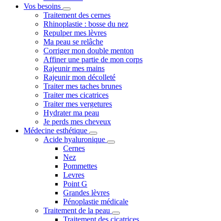
Vos besoins
Traitement des cernes
Rhinoplastie : bosse du nez
Repulper mes lèvres
Ma peau se relâche
Corriger mon double menton
Affiner une partie de mon corps
Rajeunir mes mains
Rajeunir mon décolleté
Traiter mes taches brunes
Traiter mes cicatrices
Traiter mes vergetures
Hydrater ma peau
Je perds mes cheveux
Médecine esthétique
Acide hyaluronique
Cernes
Nez
Pommettes
Levres
Point G
Grandes lèvres
Pénoplastie médicale
Traitement de la peau
Traitement des cicatrices