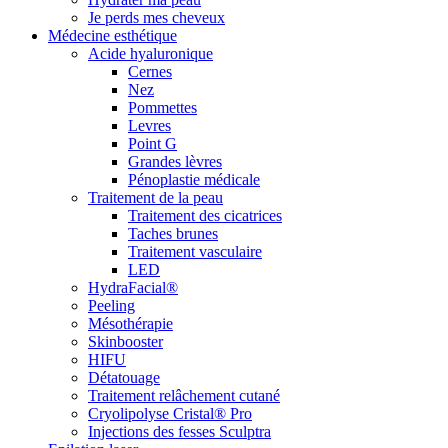
Je perds mes cheveux
Médecine esthétique
Acide hyaluronique
Cernes
Nez
Pommettes
Levres
Point G
Grandes lèvres
Pénoplastie médicale
Traitement de la peau
Traitement des cicatrices
Taches brunes
Traitement vasculaire
LED
HydraFacial®
Peeling
Mésothérapie
Skinbooster
HIFU
Détatouage
Traitement relâchement cutané
Cryolipolyse Cristal® Pro
Injections des fesses Sculptra