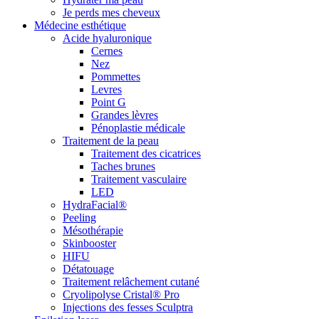
Je perds mes cheveux
Médecine esthétique
Acide hyaluronique
Cernes
Nez
Pommettes
Levres
Point G
Grandes lèvres
Pénoplastie médicale
Traitement de la peau
Traitement des cicatrices
Taches brunes
Traitement vasculaire
LED
HydraFacial®
Peeling
Mésothérapie
Skinbooster
HIFU
Détatouage
Traitement relâchement cutané
Cryolipolyse Cristal® Pro
Injections des fesses Sculptra