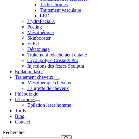
Taches brunes
Traitement vasculaire
LED
HydraFacial®
Peeling
Mésothérapie
Skinbooster
HIFU
Détatouage
Traitement relâchement cutané
Cryolipolyse Cristal® Pro
Injections des fesses Sculptra
Epilation laser
Traitement cheveux
Mésothérapie cheveux
La greffe de cheveux
Phlébologie
L’homme
Epilation laser homme
Tarifs
Blog
Contact
Rechercher