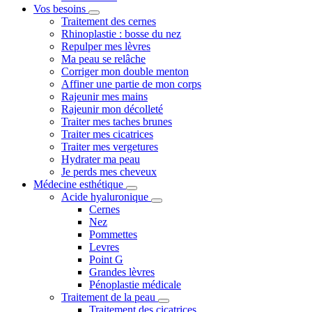
Vos besoins
Traitement des cernes
Rhinoplastie : bosse du nez
Repulper mes lèvres
Ma peau se relâche
Corriger mon double menton
Affiner une partie de mon corps
Rajeunir mes mains
Rajeunir mon décolleté
Traiter mes taches brunes
Traiter mes cicatrices
Traiter mes vergetures
Hydrater ma peau
Je perds mes cheveux
Médecine esthétique
Acide hyaluronique
Cernes
Nez
Pommettes
Levres
Point G
Grandes lèvres
Pénoplastie médicale
Traitement de la peau
Traitement des cicatrices