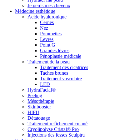
Je perds mes cheveux
Médecine esthétique
Acide hyaluronique
Cernes
Nez
Pommettes
Levres
Point G
Grandes lèvres
Pénoplastie médicale
Traitement de la peau
Traitement des cicatrices
Taches brunes
Traitement vasculaire
LED
HydraFacial®
Peeling
Mésothérapie
Skinbooster
HIFU
Détatouage
Traitement relâchement cutané
Cryolipolyse Cristal® Pro
Injections des fesses Sculptra