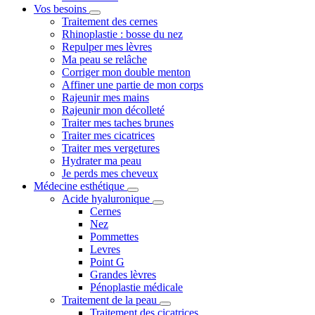
Vos besoins
Traitement des cernes
Rhinoplastie : bosse du nez
Repulper mes lèvres
Ma peau se relâche
Corriger mon double menton
Affiner une partie de mon corps
Rajeunir mes mains
Rajeunir mon décolleté
Traiter mes taches brunes
Traiter mes cicatrices
Traiter mes vergetures
Hydrater ma peau
Je perds mes cheveux
Médecine esthétique
Acide hyaluronique
Cernes
Nez
Pommettes
Levres
Point G
Grandes lèvres
Pénoplastie médicale
Traitement de la peau
Traitement des cicatrices