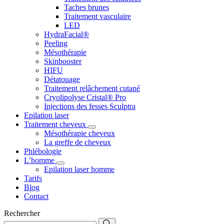
Taches brunes
Traitement vasculaire
LED
HydraFacial®
Peeling
Mésothérapie
Skinbooster
HIFU
Détatouage
Traitement relâchement cutané
Cryolipolyse Cristal® Pro
Injections des fesses Sculptra
Epilation laser
Traitement cheveux
Mésothérapie cheveux
La greffe de cheveux
Phlébologie
L’homme
Epilation laser homme
Tarifs
Blog
Contact
Rechercher