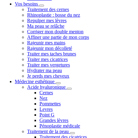
Vos besoins
Traitement des cernes
Rhinoplastie : bosse du nez
Repulper mes lèvres
Ma peau se relâche
Corriger mon double menton
Affiner une partie de mon corps
Rajeunir mes mains
Rajeunir mon décolleté
Traiter mes taches brunes
Traiter mes cicatrices
Traiter mes vergetures
Hydrater ma peau
Je perds mes cheveux
Médecine esthétique
Acide hyaluronique
Cernes
Nez
Pommettes
Levres
Point G
Grandes lèvres
Pénoplastie médicale
Traitement de la peau
Traitement des cicatrices