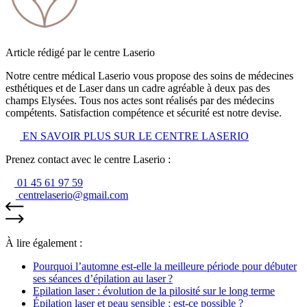
Article rédigé par le centre Laserio
Notre centre médical Laserio vous propose des soins de médecines
esthétiques et de Laser dans un cadre agréable à deux pas des
champs Elysées. Tous nos actes sont réalisés par des médecins
compétents. Satisfaction compétence et sécurité est notre devise.
EN SAVOIR PLUS SUR LE CENTRE LASERIO
Prenez contact avec le centre Laserio :
01 45 61 97 59
centrelaserio@gmail.com
À lire également :
Pourquoi l’automne est-elle la meilleure période pour débuter
ses séances d’épilation au laser ?
Epilation laser : évolution de la pilosité sur le long terme
Épilation laser et peau sensible : est-ce possible ?