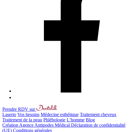
Prendre RDV sur
Laserio
Vos besoins
Médecine esthétique
Traitement cheveux
Traitement de la peau
Phlébologie
L’homme
Blog
Création Agence Antipodes Médical
Déclaration de confidentialité
(UE)
Conditions générales