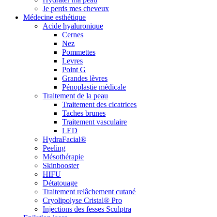
Je perds mes cheveux
Médecine esthétique
Acide hyaluronique
Cernes
Nez
Pommettes
Levres
Point G
Grandes lèvres
Pénoplastie médicale
Traitement de la peau
Traitement des cicatrices
Taches brunes
Traitement vasculaire
LED
HydraFacial®
Peeling
Mésothérapie
Skinbooster
HIFU
Détatouage
Traitement relâchement cutané
Cryolipolyse Cristal® Pro
Injections des fesses Sculptra