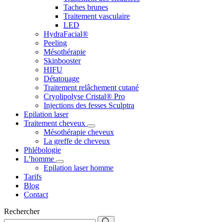
Taches brunes
Traitement vasculaire
LED
HydraFacial®
Peeling
Mésothérapie
Skinbooster
HIFU
Détatouage
Traitement relâchement cutané
Cryolipolyse Cristal® Pro
Injections des fesses Sculptra
Epilation laser
Traitement cheveux
Mésothérapie cheveux
La greffe de cheveux
Phlébologie
L’homme
Epilation laser homme
Tarifs
Blog
Contact
Rechercher