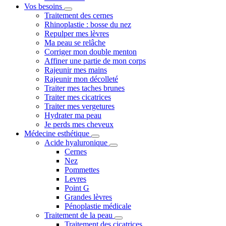
Vos besoins
Traitement des cernes
Rhinoplastie : bosse du nez
Repulper mes lèvres
Ma peau se relâche
Corriger mon double menton
Affiner une partie de mon corps
Rajeunir mes mains
Rajeunir mon décolleté
Traiter mes taches brunes
Traiter mes cicatrices
Traiter mes vergetures
Hydrater ma peau
Je perds mes cheveux
Médecine esthétique
Acide hyaluronique
Cernes
Nez
Pommettes
Levres
Point G
Grandes lèvres
Pénoplastie médicale
Traitement de la peau
Traitement des cicatrices