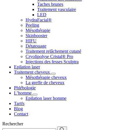
Taches brunes
Traitement vasculaire
LED
HydraFacial®
Peeling
Mésothérapie
Skinbooster
HIFU
Détatouage
Traitement relâchement cutané
Cryolipolyse Cristal® Pro
Injections des fesses Sculptra
Epilation laser
Traitement cheveux
Mésothérapie cheveux
La greffe de cheveux
Phlébologie
L’homme
Epilation laser homme
Tarifs
Blog
Contact
Rechercher