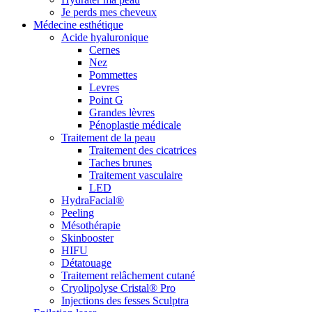
Je perds mes cheveux
Médecine esthétique
Acide hyaluronique
Cernes
Nez
Pommettes
Levres
Point G
Grandes lèvres
Pénoplastie médicale
Traitement de la peau
Traitement des cicatrices
Taches brunes
Traitement vasculaire
LED
HydraFacial®
Peeling
Mésothérapie
Skinbooster
HIFU
Détatouage
Traitement relâchement cutané
Cryolipolyse Cristal® Pro
Injections des fesses Sculptra